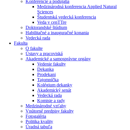
Konferencie a podujatia
Medzinárodná konferencia Applied Natural
Sciences
Študentská vedecká konferencia
Veda v cenTTre
Doktorandské štúdium
Habilitačné a inauguračné konania
Vedecká rada
Fakulta
O fakulte
Ústavy a pracoviská
Akademické a samosprávne orgány
Vedenie fakulty
Dekanka
Prodekani
Tajomníčka
Kolégium dekanky
Akademický senát
Vedecká rada
Komisie a rady
Medzinárodné vzťahy
Vnútorné predpisy fakulty
Fotogaléria
Politika kvality
Úradná tabuľa