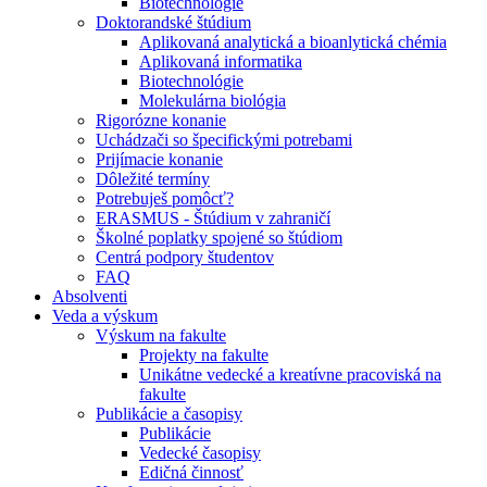
Biotechnológie
Doktorandské štúdium
Aplikovaná analytická a bioanlytická chémia
Aplikovaná informatika
Biotechnológie
Molekulárna biológia
Rigorózne konanie
Uchádzači so špecifickými potrebami
Prijímacie konanie
Dôležité termíny
Potrebuješ pomôcť?
ERASMUS - Štúdium v zahraničí
Školné poplatky spojené so štúdiom
Centrá podpory študentov
FAQ
Absolventi
Veda a výskum
Výskum na fakulte
Projekty na fakulte
Unikátne vedecké a kreatívne pracoviská na
fakulte
Publikácie a časopisy
Publikácie
Vedecké časopisy
Edičná činnosť