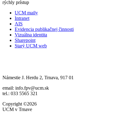
rýchly prístup
UCM maily
Intranet
AIS
Evidencia publikačnej činnosti
Vizuálna identita
Sharepoint
Starý UCM web
Námestie J. Herdu 2, Trnava, 917 01
email: info.fpv@ucm.sk
tel.: 033 5565 321
Copyright ©2026
UCM v Trnave