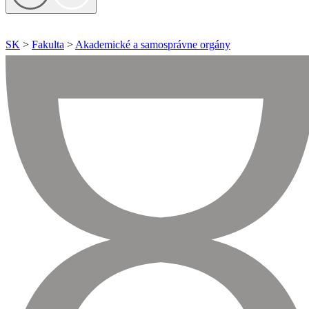
SK
>
Fakulta
>
Akademické a samosprávne orgány