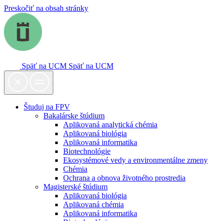
Preskočiť na obsah stránky
Späť na UCM
Späť na UCM
Študuj na FPV
Bakalárske štúdium
Aplikovaná analytická chémia
Aplikovaná biológia
Aplikovaná informatika
Biotechnológie
Ekosystémové vedy a environmentálne zmeny
Chémia
Ochrana a obnova životného prostredia
Magisterské štúdium
Aplikovaná biológia
Aplikovaná chémia
Aplikovaná informatika