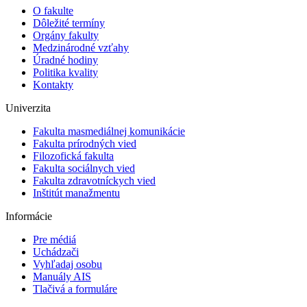
O fakulte
Dôležité termíny
Orgány fakulty
Medzinárodné vzťahy
Úradné hodiny
Politika kvality
Kontakty
Univerzita
Fakulta masmediálnej komunikácie
Fakulta prírodných vied
Filozofická fakulta
Fakulta sociálnych vied
Fakulta zdravotníckych vied
Inštitút manažmentu
Informácie
Pre médiá
Uchádzači
Vyhľadaj osobu
Manuály AIS
Tlačivá a formuláre