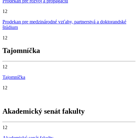
Prodekan pre rozvoj a propagáciu
12
Prodekan pre medzinárodné vzťahy, partnerstvá a doktorandské
štúdium
12
Tajomníčka
12
Tajomníčka
12
Akademický senát fakulty
12
Akademický senát fakulty