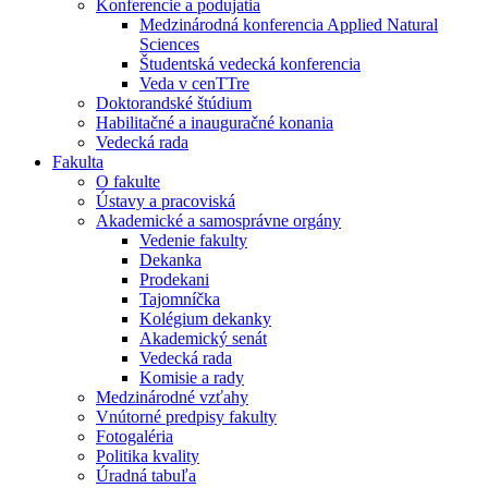
Konferencie a podujatia
Medzinárodná konferencia Applied Natural
Sciences
Študentská vedecká konferencia
Veda v cenTTre
Doktorandské štúdium
Habilitačné a inauguračné konania
Vedecká rada
Fakulta
O fakulte
Ústavy a pracoviská
Akademické a samosprávne orgány
Vedenie fakulty
Dekanka
Prodekani
Tajomníčka
Kolégium dekanky
Akademický senát
Vedecká rada
Komisie a rady
Medzinárodné vzťahy
Vnútorné predpisy fakulty
Fotogaléria
Politika kvality
Úradná tabuľa