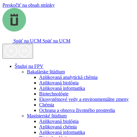
Preskočiť na obsah stránky
Späť na UCM
Späť na UCM
Študuj na FPV
Bakalárske štúdium
Aplikovaná analytická chémia
Aplikovaná biológia
Aplikovaná informatika
Biotechnológie
Ekosystémové vedy a environmentálne zmeny
Chémia
Ochrana a obnova životného prostredia
Magisterské štúdium
Aplikovaná biológia
Aplikovaná chémia
Aplikovaná informatika