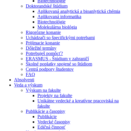
Biotechnológie
Doktorandské štúdium
Aplikovaná analytická a bioanlytická chémia
Aplikovaná informatika
Biotechnológie
Molekulárna biológia
Rigorózne konanie
Uchádzači so špecifickými potrebami
Prijímacie konanie
Dôležité termíny
Potrebuješ pomôcť?
ERASMUS - Štúdium v zahraničí
Školné poplatky spojené so štúdiom
Centrá podpory študentov
FAQ
Absolventi
Veda a výskum
Výskum na fakulte
Projekty na fakulte
Unikátne vedecké a kreatívne pracoviská na
fakulte
Publikácie a časopisy
Publikácie
Vedecké časopisy
Edičná činnosť