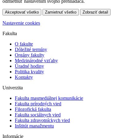
odmietnuť nastavením svojho prehliadača.
Akceptovať všetko
Zamietnuť všetko
Zobraziť detail
Nastavenie cookies
Fakulta
O fakulte
Dôležité termíny
Orgány fakulty
Medzinárodné vzťahy
Úradné hodiny
Politika kvality
Kontakty
Univerzita
Fakulta masmediálnej komunikácie
Fakulta prírodných vied
Filozofická fakulta
Fakulta sociálnych vied
Fakulta zdravotníckych vied
Inštitút manažmentu
Informácie