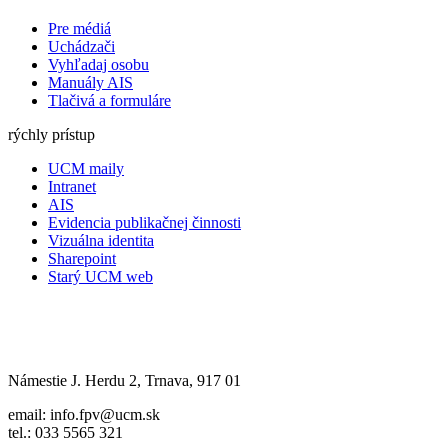
Pre médiá
Uchádzači
Vyhľadaj osobu
Manuály AIS
Tlačivá a formuláre
rýchly prístup
UCM maily
Intranet
AIS
Evidencia publikačnej činnosti
Vizuálna identita
Sharepoint
Starý UCM web
Námestie J. Herdu 2, Trnava, 917 01
email: info.fpv@ucm.sk
tel.: 033 5565 321