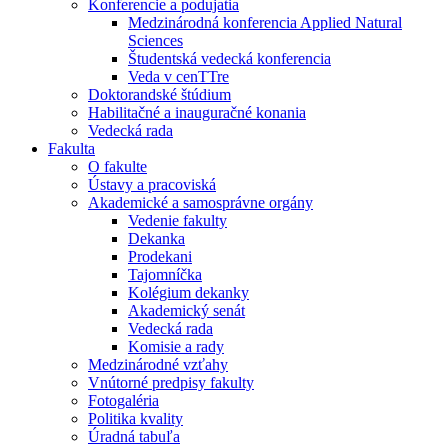
Konferencie a podujatia
Medzinárodná konferencia Applied Natural
Sciences
Študentská vedecká konferencia
Veda v cenTTre
Doktorandské štúdium
Habilitačné a inauguračné konania
Vedecká rada
Fakulta
O fakulte
Ústavy a pracoviská
Akademické a samosprávne orgány
Vedenie fakulty
Dekanka
Prodekani
Tajomníčka
Kolégium dekanky
Akademický senát
Vedecká rada
Komisie a rady
Medzinárodné vzťahy
Vnútorné predpisy fakulty
Fotogaléria
Politika kvality
Úradná tabuľa