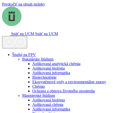
Preskočiť na obsah stránky
Späť na UCM
Späť na UCM
Študuj na FPV
Bakalárske štúdium
Aplikovaná analytická chémia
Aplikovaná biológia
Aplikovaná informatika
Biotechnológie
Ekosystémové vedy a environmentálne zmeny
Chémia
Ochrana a obnova životného prostredia
Magisterské štúdium
Aplikovaná biológia
Aplikovaná chémia
Aplikovaná informatika