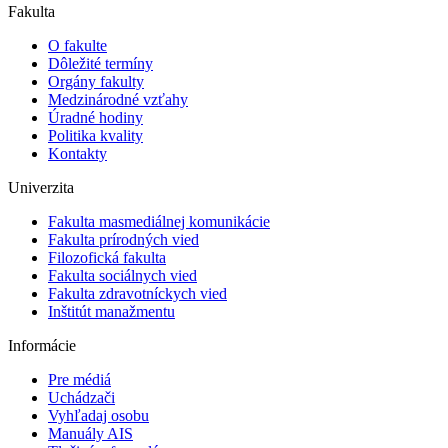
Fakulta
O fakulte
Dôležité termíny
Orgány fakulty
Medzinárodné vzťahy
Úradné hodiny
Politika kvality
Kontakty
Univerzita
Fakulta masmediálnej komunikácie
Fakulta prírodných vied
Filozofická fakulta
Fakulta sociálnych vied
Fakulta zdravotníckych vied
Inštitút manažmentu
Informácie
Pre médiá
Uchádzači
Vyhľadaj osobu
Manuály AIS