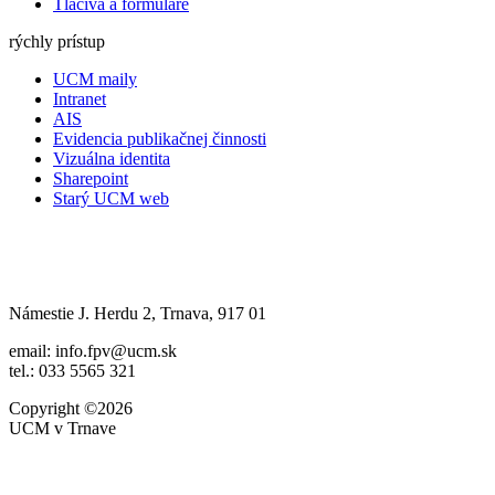
Tlačivá a formuláre
rýchly prístup
UCM maily
Intranet
AIS
Evidencia publikačnej činnosti
Vizuálna identita
Sharepoint
Starý UCM web
Námestie J. Herdu 2, Trnava, 917 01
email: info.fpv@ucm.sk
tel.: 033 5565 321
Copyright ©2026
UCM v Trnave