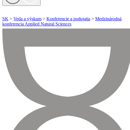
SK
>
Veda a výskum
>
Konferencie a podujatia
>
Medzinárodná
konferencia Applied Natural Sciences