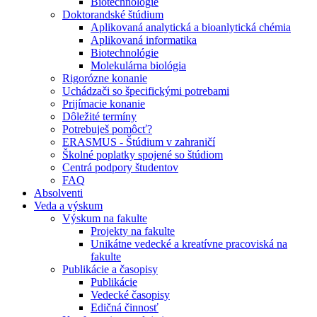
Biotechnológie
Doktorandské štúdium
Aplikovaná analytická a bioanlytická chémia
Aplikovaná informatika
Biotechnológie
Molekulárna biológia
Rigorózne konanie
Uchádzači so špecifickými potrebami
Prijímacie konanie
Dôležité termíny
Potrebuješ pomôcť?
ERASMUS - Štúdium v zahraničí
Školné poplatky spojené so štúdiom
Centrá podpory študentov
FAQ
Absolventi
Veda a výskum
Výskum na fakulte
Projekty na fakulte
Unikátne vedecké a kreatívne pracoviská na
fakulte
Publikácie a časopisy
Publikácie
Vedecké časopisy
Edičná činnosť