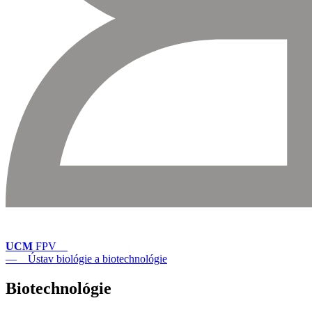
UCM
FPV
— Ústav biológie a biotechnológie
Biotechnológie