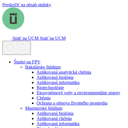
Preskočiť na obsah stránky
Späť na UCM
Späť na UCM
Študuj na FPV
Bakalárske štúdium
Aplikovaná analytická chémia
Aplikovaná biológia
Aplikovaná informatika
Biotechnológie
Ekosystémové vedy a environmentálne zmeny
Chémia
Ochrana a obnova životného prostredia
Magisterské štúdium
Aplikovaná biológia
Aplikovaná chémia
Aplikovaná informatika