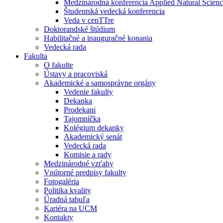
Medzinárodná konferencia Applied Natural Scienc
Študentská vedecká konferencia
Veda v cenTTre
Doktorandské štúdium
Habilitačné a inauguračné konania
Vedecká rada
Fakulta
O fakulte
Ústavy a pracoviská
Akademické a samosprávne orgány
Vedenie fakulty
Dekanka
Prodekani
Tajomníčka
Kolégium dekanky
Akademický senát
Vedecká rada
Komisie a rady
Medzinárodné vzťahy
Vnútorné predpisy fakulty
Fotogaléria
Politika kvality
Úradná tabuľa
Kariéra na UCM
Kontakty