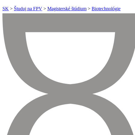
SK
>
Študuj na FPV
>
Magisterské štúdium
>
Biotechnológie