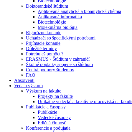
Biotechnológie
Doktorandské štúdium
Aplikovaná analytická a bioanlytická chémia
Aplikovaná informatika
Biotechnológie
Molekulárna biológia
Rigorózne konanie
Uchádzači so špecifickými potrebami
Prijímacie konanie
Dôležité termíny
Potrebuješ pomôcť?
ERASMUS - Štúdium v zahraničí
Školné poplatky spojené so štúdiom
Centrá podpory študentov
FAQ
Absolventi
Veda a výskum
Výskum na fakulte
Projekty na fakulte
Unikátne vedecké a kreatívne pracoviská na fakult
Publikácie a časopisy
Publikácie
Vedecké časopisy
Edičná činnosť
Konferencie a podujatia