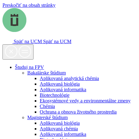
Preskočiť na obsah stránky
Späť na UCM
Späť na UCM
Študuj na FPV
Bakalárske štúdium
Aplikovaná analytická chémia
Aplikovaná biológia
Aplikovaná informatika
Biotechnológie
Ekosystémové vedy a environmentálne zmeny
Chémia
Ochrana a obnova životného prostredia
Magisterské štúdium
Aplikovaná biológia
Aplikovaná chémia
Aplikovaná informatika