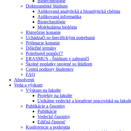
Biotechnológie
Doktorandské štúdium
Aplikovaná analytická a bioanlytická chémia
Aplikovaná informatika
Biotechnológie
Molekulárna biológia
Rigorózne konanie
Uchádzači so špecifickými potrebami
Prijímacie konanie
Dôležité termíny
Potrebuješ pomôcť?
ERASMUS - Štúdium v zahraničí
Školné poplatky spojené so štúdiom
Centrá podpory študentov
FAQ
Absolventi
Veda a výskum
Výskum na fakulte
Projekty na fakulte
Unikátne vedecké a kreatívne pracoviská na fakult
Publikácie a časopisy
Publikácie
Vedecké časopisy
Edičná činnosť
Konferencie a podujatia