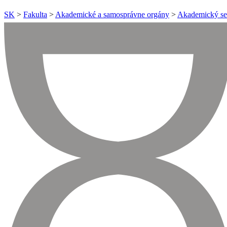
SK
>
Fakulta
>
Akademické a samosprávne orgány
>
Akademický se