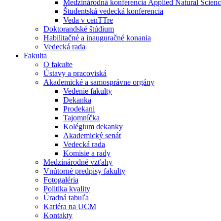
Medzinárodná konferencia Applied Natural Scienc
Študentská vedecká konferencia
Veda v cenTTre
Doktorandské štúdium
Habilitačné a inauguračné konania
Vedecká rada
Fakulta
O fakulte
Ústavy a pracoviská
Akademické a samosprávne orgány
Vedenie fakulty
Dekanka
Prodekani
Tajomníčka
Kolégium dekanky
Akademický senát
Vedecká rada
Komisie a rady
Medzinárodné vzťahy
Vnútorné predpisy fakulty
Fotogaléria
Politika kvality
Úradná tabuľa
Kariéra na UCM
Kontakty